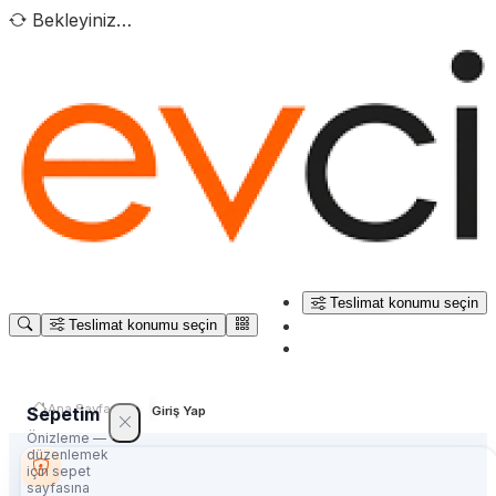
Bekleyiniz…
Teslimat konumu seçin
Teslimat konumu seçin
Ana Sayfa
Sepetim
Giriş Yap
Önizleme —
düzenlemek
için sepet
sayfasına