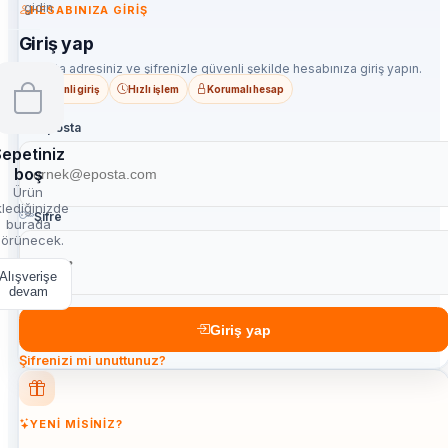
gidin
HESABINIZA GIRIŞ
Giriş yap
E-posta adresiniz ve şifrenizle güvenli şekilde hesabınıza giriş yapın.
Güvenli giriş
Hızlı işlem
Korumalı hesap
E-posta
epetiniz
boş
Ürün
lediğinizde
Şifre
burada
örünecek.
Alışverişe
devam
Giriş yap
Şifrenizi mi unuttunuz?
YENI MISINIZ?