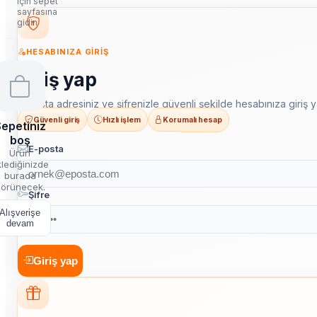
için sepet
sayfasına
gidin
HESABINIZA GIRIŞ
Giriş yap
E-posta adresiniz ve şifrenizle güvenli şekilde hesabınıza giriş y
Güvenli giriş
Hızlı işlem
Korumalı hesap
epetiniz
boş
E-posta
Ürün
lediğinizde
burada
örünecek.
Şifre
Alışverişe
devam
Giriş yap