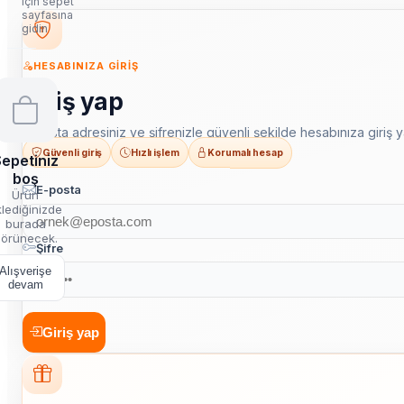
için sepet
sayfasına
gidin
HESABINIZA GIRIŞ
Giriş yap
E-posta adresiniz ve şifrenizle güvenli şekilde hesabınıza giriş y
Güvenli giriş
Hızlı işlem
Korumalı hesap
epetiniz
boş
E-posta
Ürün
lediğinizde
burada
örünecek.
Şifre
Alışverişe
devam
Giriş yap