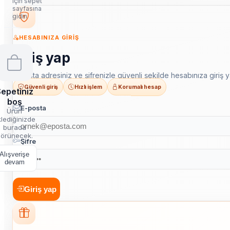
için sepet
sayfasına
gidin
HESABINIZA GIRIŞ
Giriş yap
E-posta adresiniz ve şifrenizle güvenli şekilde hesabınıza giriş y
Güvenli giriş
Hızlı işlem
Korumalı hesap
epetiniz
boş
E-posta
Ürün
lediğinizde
burada
örünecek.
Şifre
Alışverişe
devam
Giriş yap