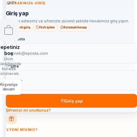
gidin
HESABINIZA GIRIŞ
Giriş yap
E-posta adresiniz ve şifrenizle güvenli şekilde hesabınıza giriş yapın.
Güvenli giriş
Hızlı işlem
Korumalı hesap
E-posta
epetiniz
boş
Ürün
lediğinizde
Şifre
burada
örünecek.
Alışverişe
devam
Giriş yap
Şifrenizi mi unuttunuz?
YENI MISINIZ?