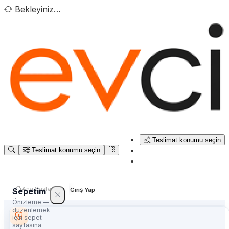
Bekleyiniz…
Teslimat konumu seçin
Teslimat konumu seçin
Ana Sayfa
Sepetim
Giriş Yap
Önizleme —
düzenlemek
için sepet
sayfasına